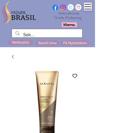
Telefon
966 93 214
Gratis Parkering
Nettbutikk
Bestill time
Få Nyhetsbrev