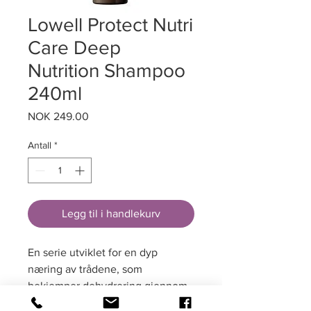
Lowell Protect Nutri
Care Deep
Nutrition Shampoo
240ml
Pris
NOK 249.00
Antall
*
Legg til i handlekurv
En serie utviklet for en dyp
næring av trådene, som
bekjemper dehydrering gjennom
den perfekte kombinasjonen av