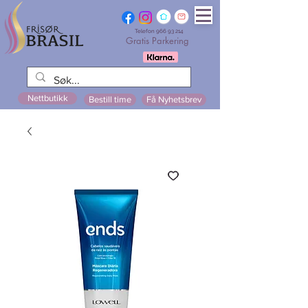
Telefon
966 93 214
Gratis Parkering
Nettbutikk
Bestill time
Få Nyhetsbrev