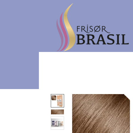
Hjem
eGavekort
Ne