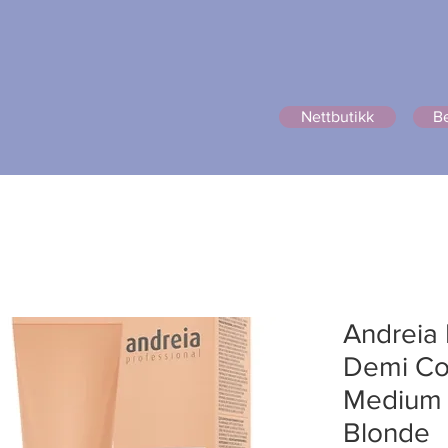
Nettbutikk
Be
ttbutikk
Rett hår?
Om oss
Prisliste
Bildegalleri
P
Andreia
Demi Co
Medium
Blonde