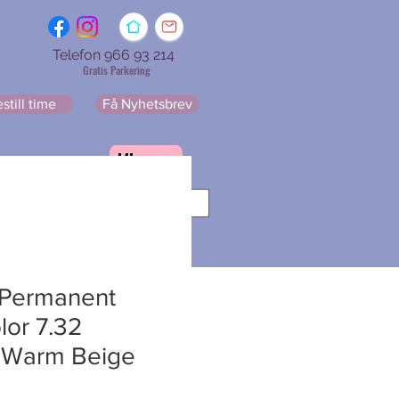
Telefon 966 93 214
Gratis Parkering
still time
Få Nyhetsbrev
resse
Får Nyhetsbrev
 Permanent
lor 7.32
 Warm Beige