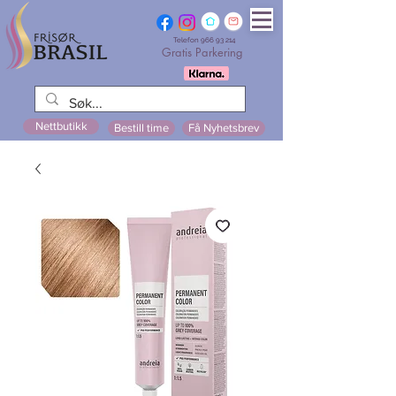
Telefon
966 93 214
Gratis Parkering
Nettbutikk
Bestill time
Få Nyhetsbrev