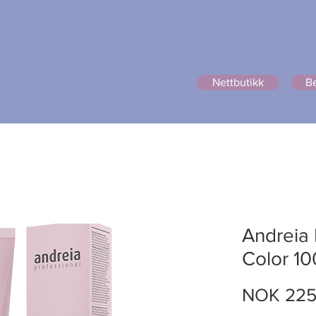
Nettbutikk
Be
ttbutikk
Rett hår?
Om oss
Prisliste
Bildegalleri
P
Andreia
Color 10
NOK 225