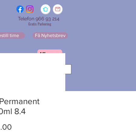
Telefon 966 93 214
Gratis Parkering
still time
Få Nyhetsbrev
resse
Får Nyhetsbrev
 Permanent
0ml 8.4
Pris
.00