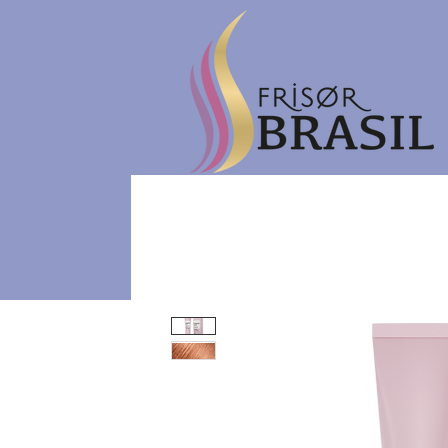
Hjem
eGavekort
Ne