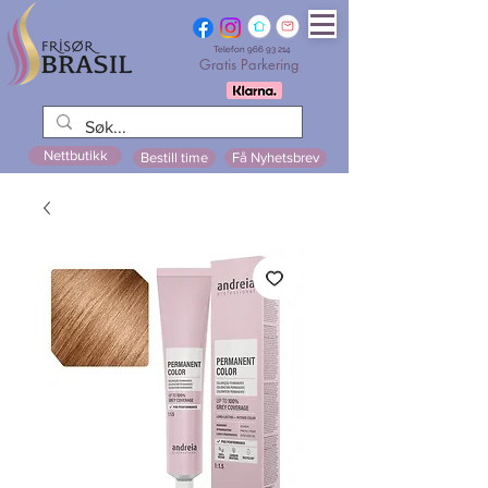
Telefon
966 93 214
Gratis Parkering
Nettbutikk
Bestill time
Få Nyhetsbrev