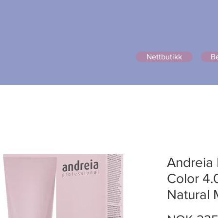
Nettbutikk
Be
ttbutikk
Rett hår?
Om oss
Prisliste
Bildegalleri
P
Andreia
Color 4
Natural