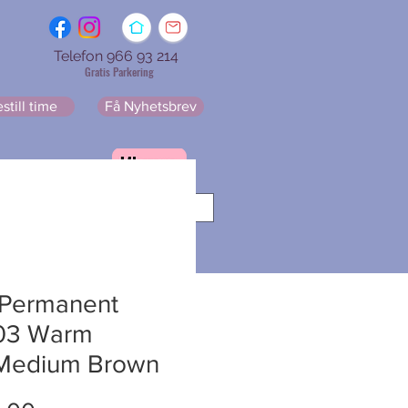
Telefon 966 93 214
Gratis Parkering
still time
Få Nyhetsbrev
resse
Får Nyhetsbrev
 Permanent
.03 Warm
 Medium Brown