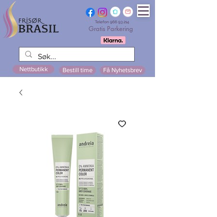
Telefon
966 93 214
Gratis Parkering
Nettbutikk
Bestill time
Få Nyhetsbrev