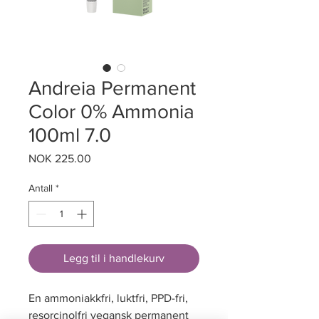
Andreia Permanent
Color 0% Ammonia
100ml 7.0
Pris
NOK 225.00
Antall
*
Legg til i handlekurv
En ammoniakkfri, luktfri, PPD-fri,
resorcinolfri vegansk permanent