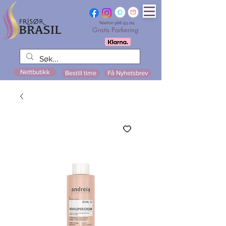
Telefon
966 93 214
Gratis Parkering
Nettbutikk
Bestill time
Få Nyhetsbrev