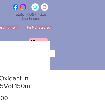
Telefon 966 93 214
Gratis Parkering
still time
Få Nyhetsbrev
resse
Får Nyhetsbrev
Oxidant In
 5Vol 150ml
Pris
.00