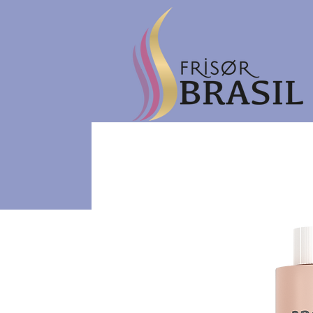
Hjem
eGavekort
Ne