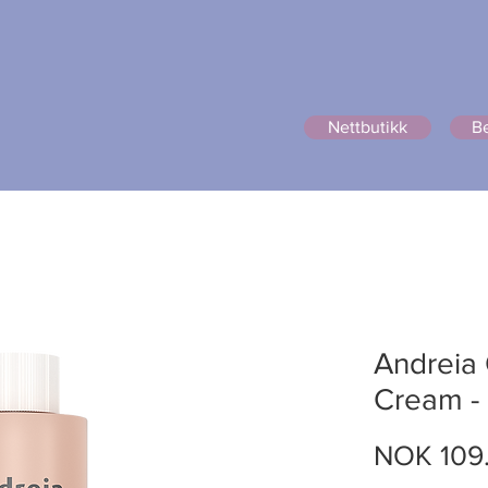
Nettbutikk
Be
ttbutikk
Rett hår?
Om oss
Prisliste
Bildegalleri
P
Andreia 
Cream -
NOK 109